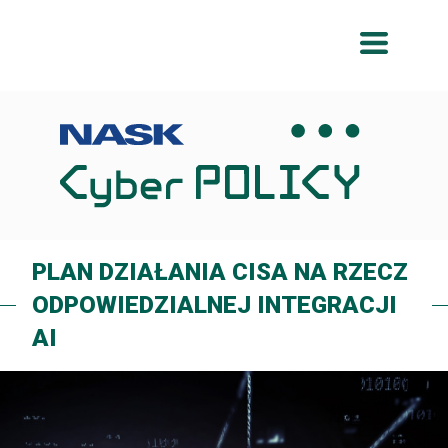
Przeskocz
Przeskocz
do
do
menu
treści
PLAN DZIAŁANIA CISA NA RZECZ
ODPOWIEDZIALNEJ INTEGRACJI
AI