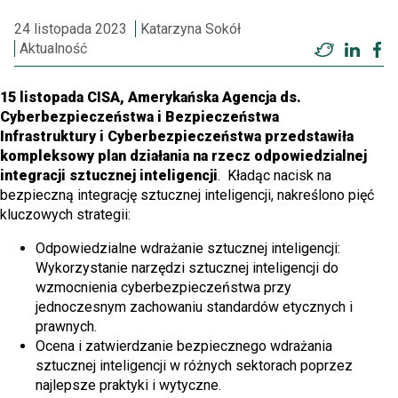
24 listopada 2023
Katarzyna Sokół
Aktualność
Twitter
Linke
F
15 listopada CISA, Amerykańska Agencja ds.
Cyberbezpieczeństwa
i Bezpieczeństwa
Infrastruktury i
Cyberbezpieczeństwa
przedstawiła
kompleksowy plan działania na rzecz odpowiedzialnej
integracji sztucznej inteligencji
. Kładąc nacisk na
bezpieczną integrację sztucznej inteligencji, nakreślono pięć
kluczowych strategii:
Odpowiedzialne wdrażanie sztucznej inteligencji:
Wykorzystanie narzędzi sztucznej inteligencji do
wzmocnienia cyberbezpieczeństwa przy
jednoczesnym zachowaniu standardów etycznych i
prawnych.
Ocena i zatwierdzanie bezpiecznego wdrażania
sztucznej inteligencji w różnych sektorach poprzez
najlepsze praktyki i wytyczne.